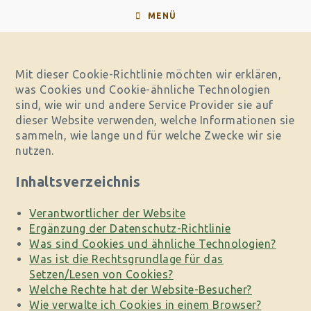
Zum
MENÜ
Inhalt
springen
Mit dieser Cookie-Richtlinie möchten wir erklären,
was Cookies und Cookie-ähnliche Technologien
sind, wie wir und andere Service Provider sie auf
dieser Website verwenden, welche Informationen sie
sammeln, wie lange und für welche Zwecke wir sie
nutzen.
Inhaltsverzeichnis
Verantwortlicher der Website
Ergänzung der Datenschutz-Richtlinie
Was sind Cookies und ähnliche Technologien?
Was ist die Rechtsgrundlage für das
Setzen/Lesen von Cookies?
Welche Rechte hat der Website-Besucher?
Wie verwalte ich Cookies in einem Browser?